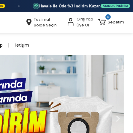
Havale ile Öde
%3 İndirim
Kazan
ANINDA İNDIRIM
0
Giriş Yap
Teslimat
Sepetim
Bölge Seçin
Üye Ol
ip
İletişim