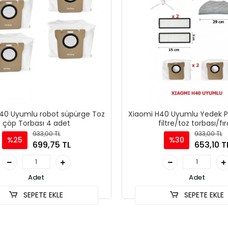
40 Uyumlu robot süpürge Toz
Xiaomi H40 Uyumlu Yedek Pa
çöp Torbası 4 adet
filtre/toz torbası/fı
933,00 TL
933,00 TL
%25
%30
699,75 TL
653,10 T
Adet
Adet
SEPETE EKLE
SEPETE EKLE