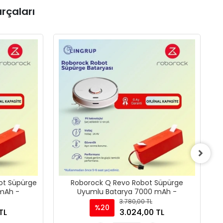
rçaları
ot Süpürge
Roborock Q Revo Robot Süpürge
R
mAh -
Uyumlu Batarya 7000 mAh -
3.780,00 TL
%20
TL
3.024,00 TL