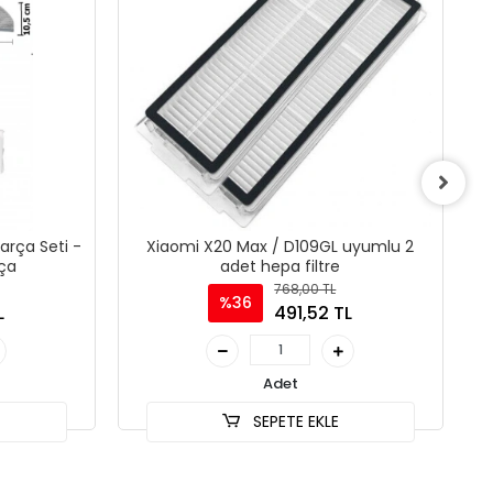
rça Seti -
Xiaomi X20 Max / D109GL uyumlu 2
rça
adet hepa filtre
768,00 TL
%36
L
491,52 TL
Adet
SEPETE EKLE