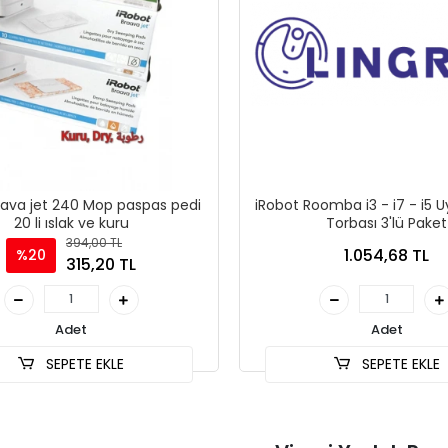
rava jet 240 Mop paspas pedi
iRobot Roomba i3 - i7 - i5 
20 li ıslak ve kuru
Torbası 3'lü Paket
394,00 TL
1.054,68 TL
%20
315,20 TL
Adet
Adet
SEPETE EKLE
SEPETE EKLE