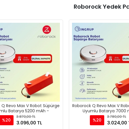
Roborock Yedek Pa
 Q Revo Max V Robot Süpürge
Roborock Q Revo Max V Rob
mlu Batarya 5200 mAh -
Uyumlu Batarya 7000 
3.870,00 TL
3.780,00 TL
%20
%20
3.096,00 TL
3.024,00 