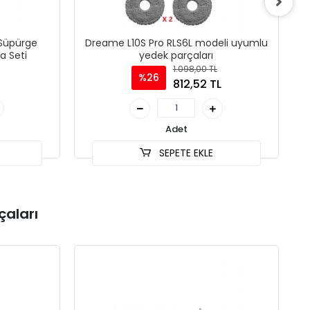
 Süpürge
Dreame L10S Pro RLS6L modeli uyumlu
Dr
a Seti
yedek parçaları
1.098,00 TL
%26
812,52 TL
Adet
SEPETE EKLE
çaları