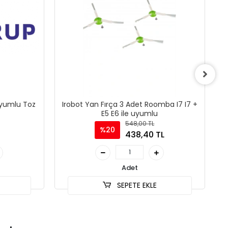
Uyumlu Toz
Irobot Yan Fırça 3 Adet Roomba I7 I7 +
E5 E6 ile uyumlu
548,00 TL
%20
438,40 TL
Adet
SEPETE EKLE