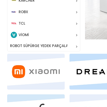
KARCHER
ROBX
TCL
VİOMİ
ROBOT SÜPÜRGE YEDEK PARÇALARI