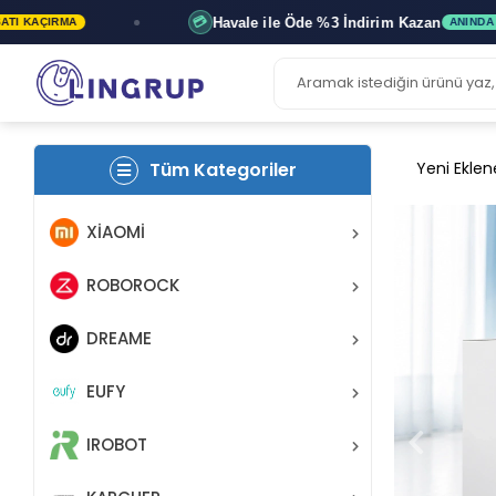
Havale ile Öde
%3 İndirim
Kazan
💳
ANINDA İNDIRIM
Tüm Kategoriler
Yeni Eklen
XİAOMİ
ROBOROCK
DREAME
EUFY
IROBOT