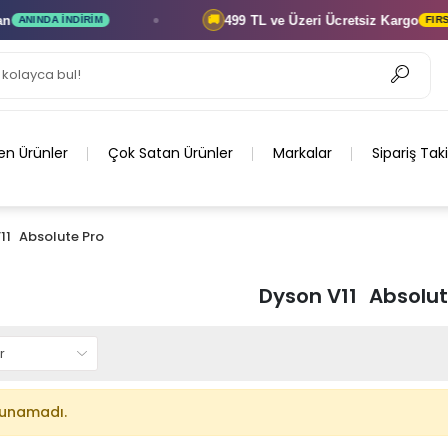
499 TL ve Üzeri
Ücretsiz Kargo
🚚
ANINDA İNDIRIM
FIRSAT
en Ürünler
Çok Satan Ürünler
Markalar
Sipariş Tak
11 Absolute Pro
Dyson V11 Absolut
lunamadı.