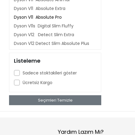
Dyson V11 Absolute Extra
Dyson V11 Absolute Pro
Dyson V11s Digital Slim Fluffy
Dyson V12 Detect Slim Extra
Dyson V12 Detect Slim Absolute Plus
Dyson V12 Detect Slim Absolute
Listeleme
Dyson V15 Detect Total Clean
Dyson V15 Detect Absolute
Sadece stoktakileri göster
Dyson V15s Detect Submarine
Ücretsiz Kargo
Dyson V16 Piston Animal
Dyson Gen5 Detect
Seçimleri Temizle
Dyson V8 Advanced
Dyson V8 Animal Plus
Dyson V10 Absolute
Dyson V11 Extra
Yardım Lazım Mı?