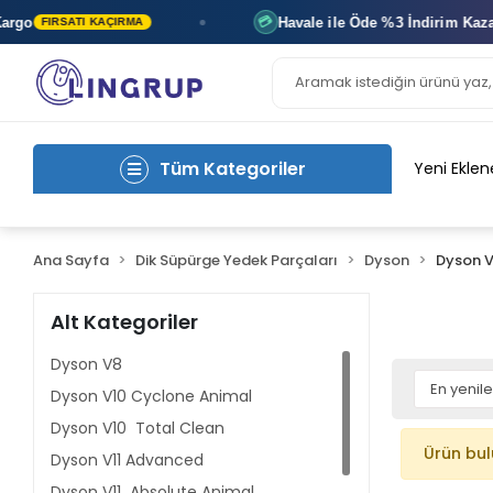
go
Havale ile Öde
%3 İndirim
Kazan
💳
FIRSATI KAÇIRMA
Tüm Kategoriler
Yeni Eklen
Ana Sayfa
Dik Süpürge Yedek Parçaları
Dyson
Dyson V
Alt Kategoriler
Dyson V8
Dyson V10 Cyclone Animal
Dyson V10 Total Clean
Ürün bu
Dyson V11 Advanced
Dyson V11 Absolute Animal