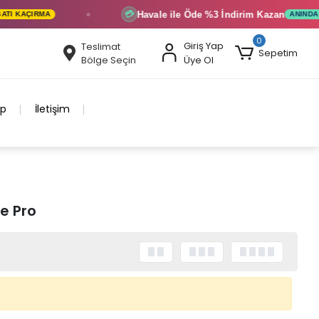
Havale ile Öde
%3 İndirim
Kazan
💳
I KAÇIRMA
ANINDA İND
0
Giriş Yap
Teslimat
Sepetim
Bölge Seçin
Üye Ol
ip
İletişim
e Pro