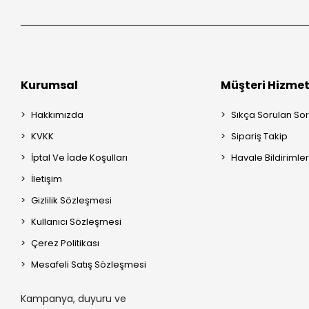
Dyson V15 Detect
Dyson V6 Dikey
Dyson V7 Dikey
Kurumsal
Müşteri Hizmet
Hakkımızda
Sıkça Sorulan Sor
KVKK
Sipariş Takip
İptal Ve İade Koşulları
Havale Bildirimler
İletişim
Gizlilik Sözleşmesi
Kullanıcı Sözleşmesi
Çerez Politikası
Mesafeli Satış Sözleşmesi
Kampanya, duyuru ve