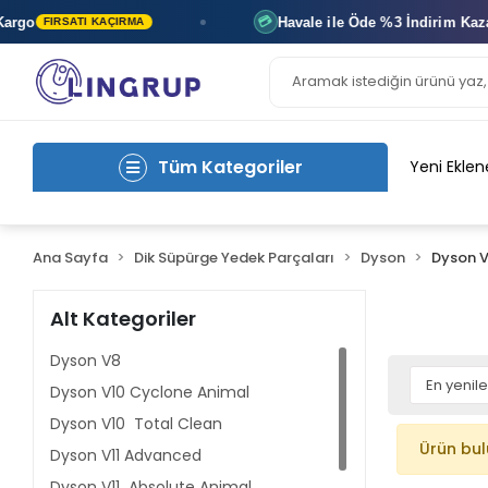
go
Havale ile Öde
%3 İndirim
Kazan
💳
FIRSATI KAÇIRMA
Tüm Kategoriler
Yeni Eklen
Ana Sayfa
Dik Süpürge Yedek Parçaları
Dyson
Dyson V
Alt Kategoriler
Dyson V8
Dyson V10 Cyclone Animal
Dyson V10 Total Clean
Ürün bu
Dyson V11 Advanced
Dyson V11 Absolute Animal