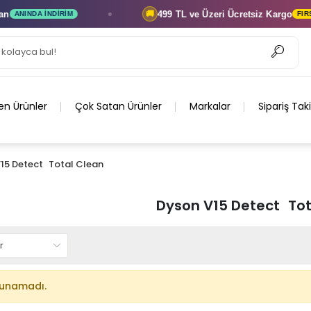
499 TL ve Üzeri
Ücretsiz Kargo
🚚
ANINDA İNDIRIM
FIRSAT
en Ürünler
Çok Satan Ürünler
Markalar
Sipariş Tak
15 Detect Total Clean
Dyson V15 Detect Tot
lunamadı.