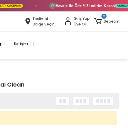
Havale ile Öde
%3 İndirim
Kazan
💳
I KAÇIRMA
ANINDA İND
0
Giriş Yap
Teslimat
Sepetim
Bölge Seçin
Üye Ol
ip
İletişim
al Clean