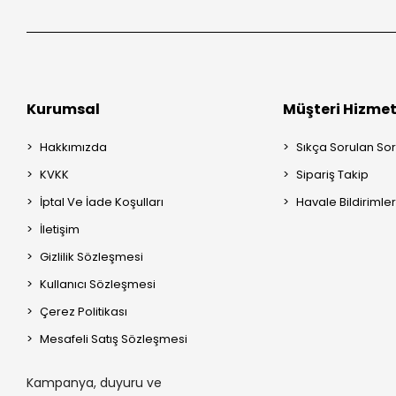
Dyson V15 Detect
Dyson V6 Dikey
Dyson V7 Dikey
Kurumsal
Müşteri Hizmet
Hakkımızda
Sıkça Sorulan Sor
KVKK
Sipariş Takip
İptal Ve İade Koşulları
Havale Bildirimler
İletişim
Gizlilik Sözleşmesi
Kullanıcı Sözleşmesi
Çerez Politikası
Mesafeli Satış Sözleşmesi
Kampanya, duyuru ve