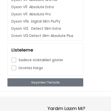
Dyson V11 Absolute Extra
Dyson V11 Absolute Pro
Dyson V11s Digital Slim Fluffy
Dyson V12 Detect Slim Extra
Dyson V12 Detect Slim Absolute Plus
Dyson V12 Detect Slim Absolute
Listeleme
Dyson V15 Detect Total Clean
Dyson V15 Detect Absolute
Sadece stoktakileri göster
Dyson V15s Detect Submarine
Ücretsiz Kargo
Dyson V16 Piston Animal
Dyson Gen5 Detect
Seçimleri Temizle
Dyson V8 Advanced
Dyson V8 Animal Plus
Dyson V10 Absolute
Dyson V11 Extra
Yardım Lazım Mı?