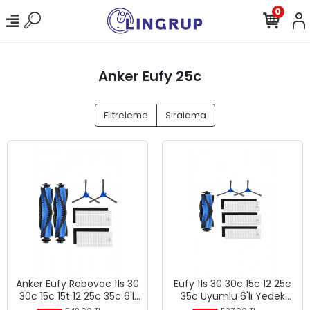
0
Anker Eufy 25c
Filtreleme
Sıralama
Anker Eufy Robovac 11s 30
Eufy 11s 30 30c 15c 12 25c
30c 15c 15t 12 25c 35c 6'lı
35c Uyumlu 6'lı Yedek
Set (Yedek Parça Seti)
Parça Seti