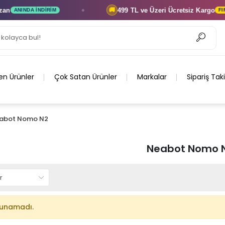
n
499 TL ve Üzeri
Ücretsiz Kargo
🚚
ANINDA İNDIRIM
FIRSA
en Ürünler
Çok Satan Ürünler
Markalar
Sipariş Tak
abot Nomo N2
Neabot Nomo 
lunamadı.