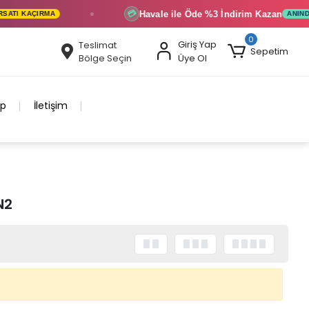
Havale ile Öde
%3 İndirim
Kazan
💳
TI KAÇIRMA
ANINDA İ
0
Giriş Yap
Teslimat
Sepetim
Bölge Seçin
Üye Ol
ip
İletişim
N2