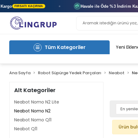
argo
Havale ile Öde
%3 İndirim
Kaza
💳
FIRSATI KAÇIRMA
Tüm Kategoriler
Yeni Eklen
Ana Sayfa
Robot Süpürge Yedek Parçaları
Neabot
Ne
Alt Kategoriler
Neabot Nomo N2 Lite
Neabot Nomo N2
Neabot Nomo Q11
Ürün bu
Neabot Q11