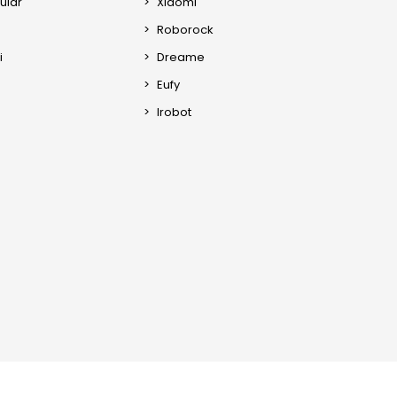
ular
Xiaomi
Roborock
i
Dreame
Eufy
Irobot