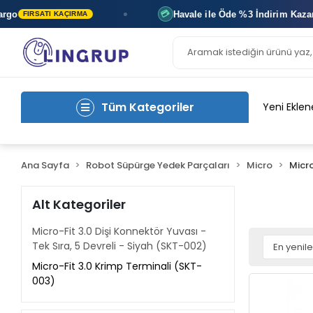
o
Havale ile Öde
%3 İndirim
Kazan
💳
FIRSATI KAÇIRMA
A
Tüm Kategoriler
Yeni Eklen
Ana Sayfa
Robot Süpürge Yedek Parçaları
Micro
Micro
Alt Kategoriler
Micro-Fit 3.0 Dişi Konnektör Yuvası -
Tek Sıra, 5 Devreli - Siyah (SKT-002)
Micro-Fit 3.0 Krimp Terminali (SKT-
003)