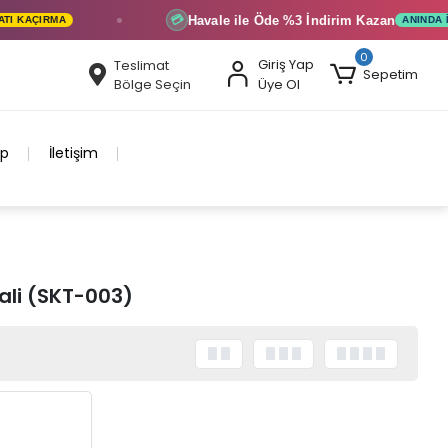
Havale ile Öde
%3 İndirim
Kazan
💳
KAÇIRMA
ANINDA İNDI
0
Giriş Yap
Teslimat
Sepetim
Bölge Seçin
Üye Ol
ip
İletişim
ali (SKT-003)