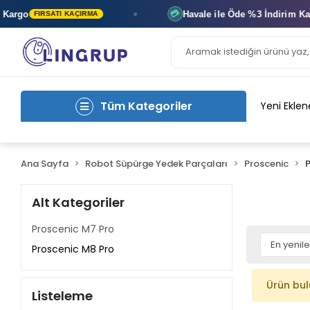
argo
Havale ile Öde
%3 İndirim
Kaza
💳
FIRSATI KAÇIRMA
Tüm Kategoriler
Yeni Eklen
Ana Sayfa
Robot Süpürge Yedek Parçaları
Proscenic
Alt Kategoriler
Proscenic M7 Pro
Proscenic M8 Pro
Ürün bu
Listeleme