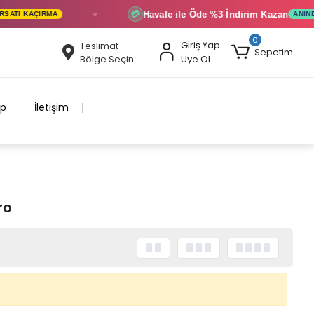
Havale ile Öde
%3 İndirim
Kazan
💳
ATI KAÇIRMA
ANINDA 
0
Giriş Yap
Teslimat
Sepetim
Bölge Seçin
Üye Ol
ip
İletişim
ro