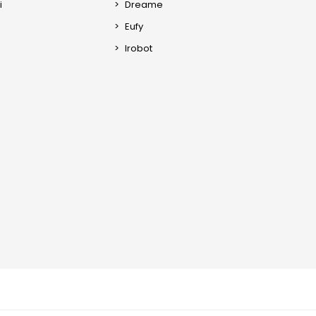
i
Dreame
Eufy
Irobot