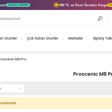
n
499 TL ve Üzeri
Ücretsiz Kargo
🚚
ANINDA İNDIRIM
FIRS
en Ürünler
Çok Satan Ürünler
Markalar
Sipariş Tak
Proscenic M8 Pro
Proscenic M8 P
lunamadı.