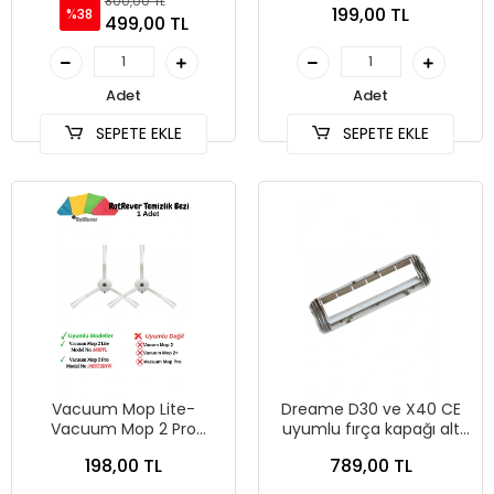
800,00 TL
199,00 TL
%38
adet
Dikkat)Hepa
499,00 TL
Filtre,RotRever Bezi Seti-3
Parça
Adet
Adet
SEPETE EKLE
SEPETE EKLE
Vacuum Mop Lite-
Dreame D30 ve X40 CE
Vacuum Mop 2 Pro
uyumlu fırça kapağı alt
(MJST1SHW*Model No
kapak
198,00 TL
789,00 TL
Dikkat)Yan Fırça,RotRever
Bezi Seti-3 Parça