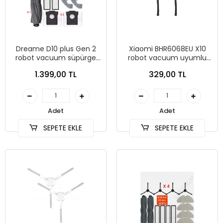
Dreame D10 plus Gen 2
Xiaomi BHR6068EU X10
robot vacuum süpürge
robot vacuum uyumlu
uyumlu yedek parça seti
yedek parça yan fırça 2
1.399,00 TL
329,00 TL
adet
Adet
Adet
SEPETE EKLE
SEPETE EKLE