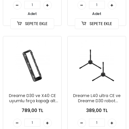
Adet
Adet
SEPETE EKLE
SEPETE EKLE
Dreame D30 ve X40 CE
Dreame L40 ultra CE ve
uyumlu fırça kapağı alt
Dreame D30 robot
kapak
süpürge uyumlu yedek
789,00 TL
389,00 TL
yan fırça