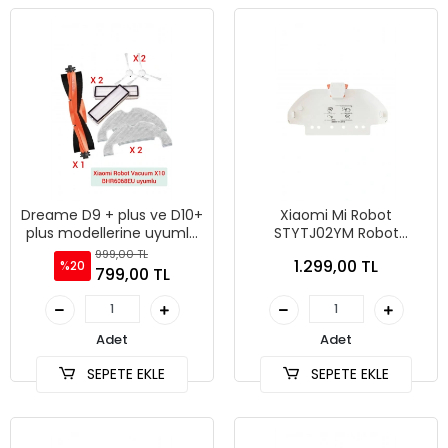
Dreame D9 + plus ve D10+
Xiaomi Mi Robot
plus modellerine uyumlu
STYTJ02YM Robot
yedek parça seti
Süpürge Silme bezi
999,00 TL
1.299,00 TL
%20
Aparatı ve 1 adet mop
799,00 TL
paspas
Adet
Adet
SEPETE EKLE
SEPETE EKLE