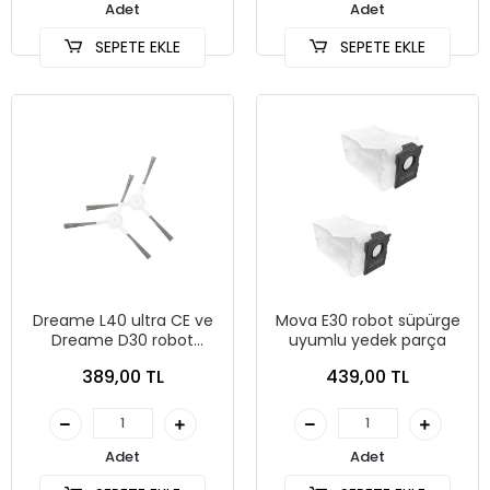
Adet
Adet
SEPETE EKLE
SEPETE EKLE
Dreame L40 ultra CE ve
Mova E30 robot süpürge
Dreame D30 robot
uyumlu yedek parça
süpürge uyumlu yedek
389,00 TL
439,00 TL
yan fırça
Adet
Adet