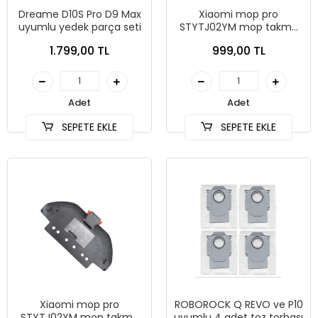
Dreame D10S Pro D9 Max
Xiaomi mop pro
uyumlu yedek parça seti
STYTJ02YM mop takma
aparatı tutucu
1.799,00 TL
999,00 TL
Adet
Adet
SEPETE EKLE
SEPETE EKLE
Xiaomi mop pro
ROBOROCK Q REVO ve P10
STYTJ02YM mop takma
uyumlu 4 adet toz torbası