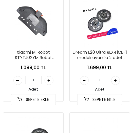
Xiaomi Mi Robot
Dream L20 Ultra RLX41CE-1
STYTJ02YM Robot
modeli uyumlu 2 adet
Süpürge Silme bezi
braket mop tutucu
1.099,00 TL
1.699,00 TL
Aparatı ve 1 adet mop
aparat
paspas
Adet
Adet
SEPETE EKLE
SEPETE EKLE