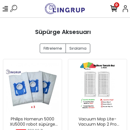
0
Süpürge Aksesuarı
Filtreleme
Sıralama
Philips Homerun 5000
Vacuum Mop Lite-
XU5000 robot süpürge
Vacuum Mop 2 Pro
uyumlu Toz Torbası 3
(MJST1SHW*Model No