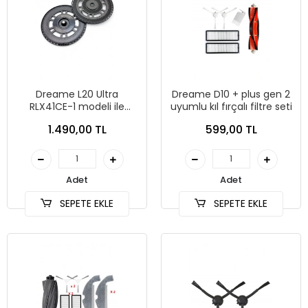
Dreame L20 Ultra
Dreame D10 + plus gen 2
RLX41CE-1 modeli ile
uyumlu kıl fırçalı filtre seti
uyumlu mop tucu aparat
1.490,00 TL
599,00 TL
mop tablası
Adet
Adet
SEPETE EKLE
SEPETE EKLE