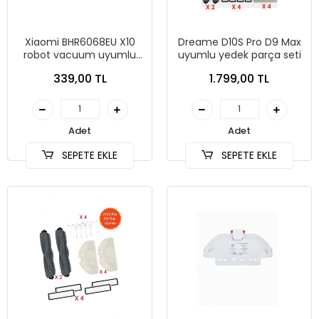
Xiaomi BHR6068EU X10
Dreame D10S Pro D9 Max
robot vacuum uyumlu
uyumlu yedek parça seti
yedek parça yan fırça 2
339,00 TL
1.799,00 TL
adet
Adet
Adet
SEPETE EKLE
SEPETE EKLE