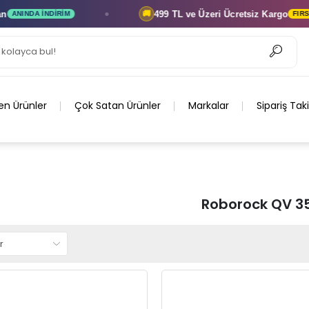
499 TL ve Üzeri
Ücretsiz Kargo
🚚
INDA İNDIRIM
FIRSATI 
en Ürünler
Çok Satan Ürünler
Markalar
Sipariş Tak
Roborock QV 3