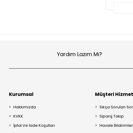
Roborock Q5 Pro
Roborock Q5 Pro+
Roborock Q5+
Roborock Q5
Roborock G10
Roborock E20
Roborock S50 / S55
Yardım Lazım Mı?
Roborock Q8 Max Pro +
Roborock Q8 Max Pro
Roborock Q8 Max +
Roborock Q8 Max
Kurumsal
Müşteri Hizmet
Roborock Q8 +
Roborock Q8
Hakkımızda
Sıkça Sorulan Sor
Roborock S8 Max V Ultra
KVKK
Sipariş Takip
Roborock S8 Pro Ultra
İptal Ve İade Koşulları
Havale Bildirimler
Roborock S8 Pro +