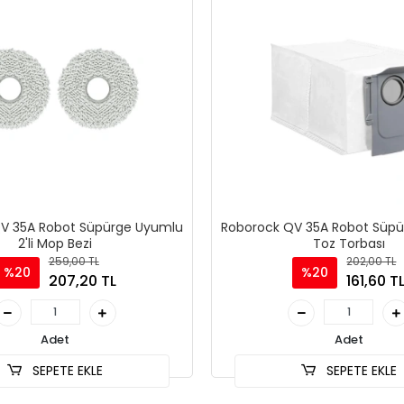
V 35A Robot Süpürge Uyumlu
Roborock QV 35A Robot Süp
2'li Mop Bezi
Toz Torbası
259,00 TL
202,00 TL
%20
%20
207,20 TL
161,60 T
Adet
Adet
SEPETE EKLE
SEPETE EKLE