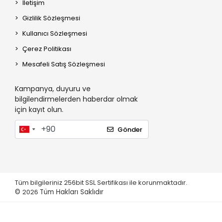
İletişim
Roborock S8 Pro
Gizlilik Sözleşmesi
Roborock S8 +
Kullanıcı Sözleşmesi
Roborock S8 Sonic
Çerez Politikası
Roborock S8
Mesafeli Satış Sözleşmesi
Roborock Q7 Max (Q380RR)
Roborock Q7 Max+
Kampanya, duyuru ve
Roborock Q7+
bilgilendirmelerden haberdar olmak
için kayıt olun.
Roborock Q7
Roborock S7 Pro Ultra
Gönder
Roborock S7 Max V Ultra
Roborock S7 Max V Plus
Roborock S7 Max Ultra
Roborock S7 Max V
Tüm bilgileriniz 256bit SSL Sertifikası ile korunmaktadır.
©
2026
Tüm Hakları Saklıdır
Roborock S7+
Roborock S7