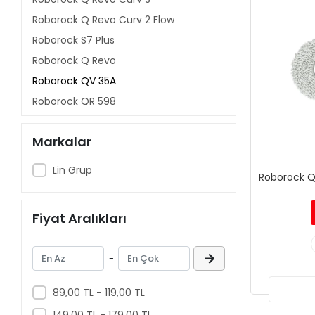
Roborock Q Revo Curv 2 Flow
Roborock S7 Plus
Roborock Q Revo
Roborock QV 35A
Roborock QR 598
Roborock QR 798
Markalar
Roborock Saros Z70
Roborock Saros Rover
Lin Grup
Roborock Q
Roborock Saros 20 Sonic
Roborock Saros 20
Fiyat Aralıkları
Roborock Saros 10R
Roborock Saros 10
-
Roborock Q10P+
Roborock Q10V+
89,00 TL - 119,00 TL
Roborock Q10P
149,00 TL - 179,00 TL