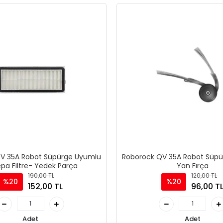
V 35A Robot Süpürge Uyumlu
Roborock QV 35A Robot Süp
Hepa Filtre- Yedek Parça
Yan Fırça
190,00 TL
120,00 TL
%20
%20
152,00 TL
96,00 T
Adet
Adet