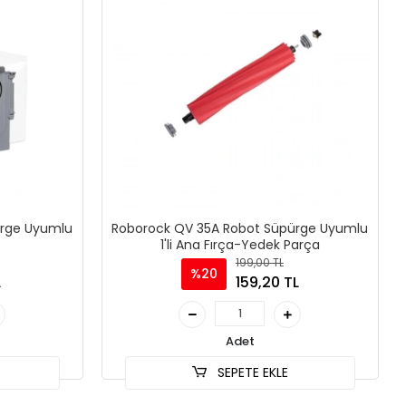
ürge Uyumlu
Roborock QV 35A Robot Süpürge Uyumlu
1'li Ana Fırça-Yedek Parça
199,00 TL
%20
L
159,20 TL
Adet
SEPETE EKLE