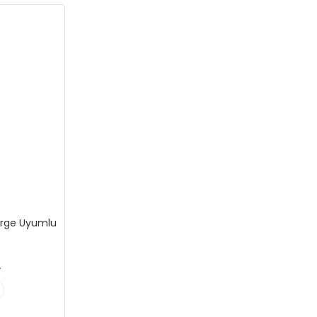
ürge Uyumlu
L