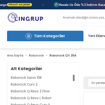
Havale ile Öde
%3 İndirim
Kazan
💳
FIRSATI KAÇIRMA
AN
Tüm Kategoriler
Yeni Eklen
Ana Sayfa
Roborock
Roborock QV 35A
Alt Kategoriler
Roborock Saros 10R
Roborock Curv 2
Roborock Q Revo 2 Flow
Roborock Q Revo L Robot
Roborock Q Revo Curv S