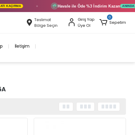
Havale ile Öde
%3 İndirim
Kazan
💳
KAÇIRMA
ANINDA İNDIR
0
Giriş Yap
Teslimat
Sepetim
Bölge Seçin
Üye Ol
ip
İletişim
5A