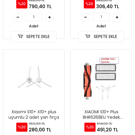
988,00 TL
383,00 TL
%20
%20
790,40 TL
306,40 TL
Adet
Adet
SEPETE EKLE
SEPETE EKLE
Xiaomi S10+ X10+ plus
XIAOMI S10+ Plus
uyumlu 2 adet yan fırça
BHR6368EU Yedek
Parçaları Filtre Fırça seti
350,00 TL
614,00 TL
%20
%20
280,00 TL
491,20 TL