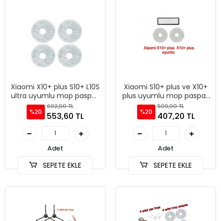
Xiaomi X10+ plus S10+ L10S
Xiaomi S10+ plus ve X10+
ultra uyumlu mop paspas
plus uyumlu mop paspas
set yedek
filtre
692,00 TL
509,00 TL
%20
%20
553,60 TL
407,20 TL
Adet
Adet
SEPETE EKLE
SEPETE EKLE