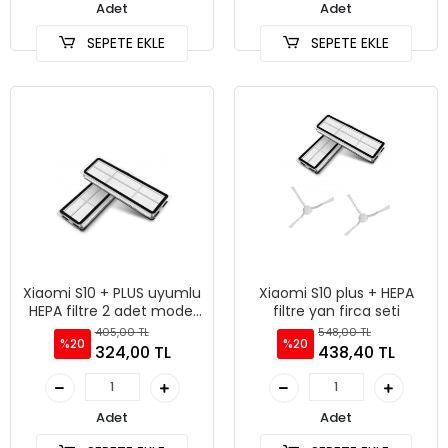
Adet
Adet
SEPETE EKLE
SEPETE EKLE
Xiaomi S10 + PLUS uyumlu
Xiaomi S10 plus + HEPA
HEPA filtre 2 adet model
filtre yan firca seti
B105
405,00 TL
548,00 TL
%20
%20
324,00 TL
438,40 TL
Adet
Adet