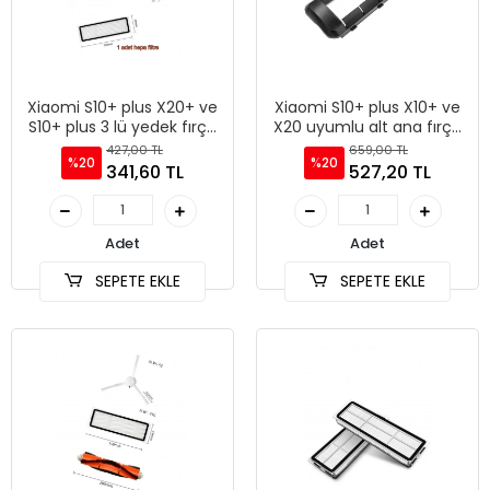
Xiaomi S10+ plus X20+ ve
Xiaomi S10+ plus X10+ ve
S10+ plus 3 lü yedek fırça
X20 uyumlu alt ana fırça
seti
kapağı
427,00 TL
659,00 TL
%20
%20
341,60 TL
527,20 TL
Adet
Adet
SEPETE EKLE
SEPETE EKLE