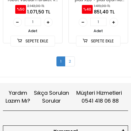
mop paspas
yedek parça aparatları
2.143,00 TL
1.419,00 TL
%50
%40
1.071,50 TL
851,40 TL
Adet
Adet
SEPETE EKLE
SEPETE EKLE
1
2
Yardım
Sıkça Sorulan
Müşteri Hizmetleri
Lazım Mı?
Sorular
0541 418 06 88