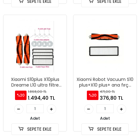
SEPETE EKLE
SEPETE EKLE
Xiaomi S10plus X10plus
Xiaomi Robot Vacuum S10
Dreame L10 ultra filtre
plus+X10 plus+ ana fırça
fırça mop set
ve filtre (1 adet ana fırça
1.868,00 TL
471,00 TL
%20
%20
ve 1 adet filtre)
1.494,40 TL
376,80 TL
Adet
Adet
SEPETE EKLE
SEPETE EKLE