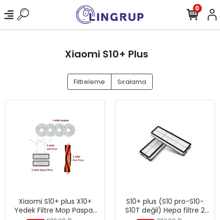
0
Xiaomi S10+ Plus
Filtreleme
Sıralama
Xiaomi S10+ plus X10+
S10+ plus (S10 pro-S10-
Yedek Filtre Mop Paspas
S10T değil) Hepa filtre 2
Fırça Seti
Adet