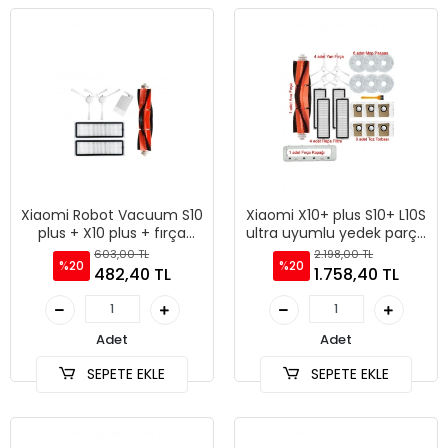
Xiaomi Robot Vacuum S10
Xiaomi X10+ plus S10+ L10S
plus + X10 plus + fırça
ultra uyumlu yedek parça
filtre yedek
seti
603,00 TL
2.198,00 TL
%20
%20
482,40 TL
1.758,40 TL
Adet
Adet
SEPETE EKLE
SEPETE EKLE