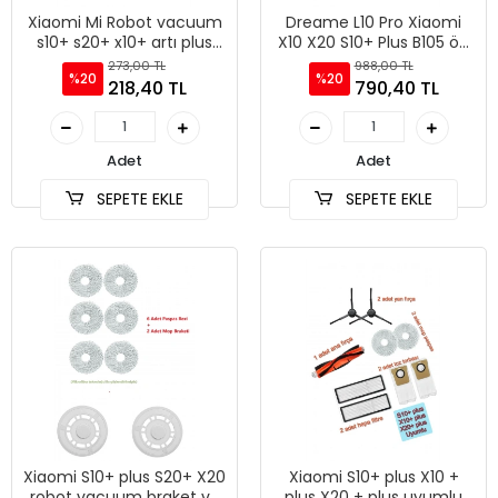
Xiaomi Mi Robot vacuum
Dreame L10 Pro Xiaomi
s10+ s20+ x10+ artı plus
X10 X20 S10+ Plus B105 ön
hepa filtre - 1 Adet
tekerlek
273,00 TL
988,00 TL
%20
%20
218,40 TL
790,40 TL
Adet
Adet
SEPETE EKLE
SEPETE EKLE
Xiaomi S10+ plus S20+ X20
Xiaomi S10+ plus X10 +
robot vacuum braket ve
plus X20 + plus uyumlu