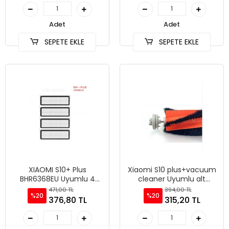
Adet
Adet
SEPETE EKLE
SEPETE EKLE
XIAOMI S10+ Plus
Xiaomi S10 plus+vacuum
BHR6368EU Uyumlu 4
cleaner Uyumlu alt
adet hepa filtre
temizleme fırçası
471,00 TL
394,00 TL
%20
%20
376,80 TL
315,20 TL