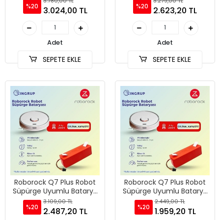
3.780,00 TL
3.279,00 TL
%20
%20
3.024,00 TL
2.623,20 TL
Adet
Adet
SEPETE EKLE
SEPETE EKLE
Roborock Q7 Plus Robot
Roborock Q7 Plus Robot
Süpürge Uyumlu Batarya
Süpürge Uyumlu Batarya
5800 mAh -
5200 mAh -
3.109,00 TL
2.449,00 TL
%20
%20
2.487,20 TL
1.959,20 TL