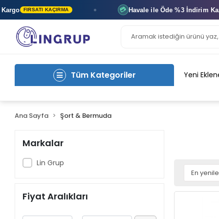
rgo
Havale ile Öde
%3 İndirim
Kazan
💳
FIRSATI KAÇIRMA
Tüm Kategoriler
Yeni Eklen
Ana Sayfa
Şort & Bermuda
Markalar
Lin Grup
Fiyat Aralıkları