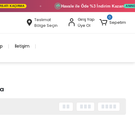
Havale ile Öde
%3 İndirim
Kazan
💳
TI KAÇIRMA
ANINDA İ
0
Giriş Yap
Teslimat
Sepetim
Bölge Seçin
Üye Ol
ip
İletişim
da