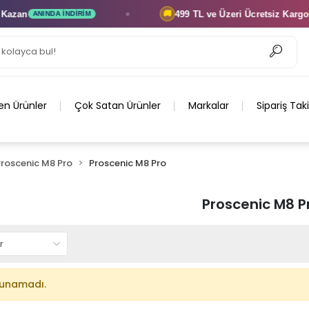
zan
499 TL ve Üzeri
Ücretsiz Kargo
🚚
ANINDA İNDIRIM
F
en Ürünler
Çok Satan Ürünler
Markalar
Sipariş Tak
Proscenic M8 Pro
Proscenic M8 Pro
Proscenic M8 P
lunamadı.