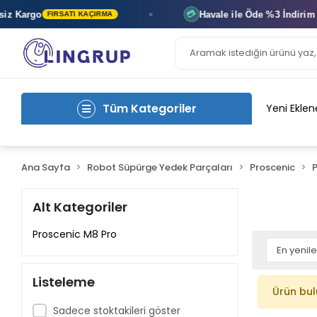
z Kargo
Havale ile Öde
%3 İndirim
Ka
💳
FIRSATI KAÇIRMA
Tüm Kategoriler
Yeni Eklen
Ana Sayfa
Robot Süpürge Yedek Parçaları
Proscenic
Alt Kategoriler
Proscenic M8 Pro
Listeleme
Ürün bu
Sadece stoktakileri göster