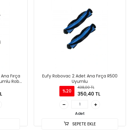
 Ana Fırça
Eufy Robovac 2 Adet Ana Fırça R500
yumlu Robot
Uyumlu
ları
438,00 TL
%20
L
350,40 TL
Adet
SEPETE EKLE