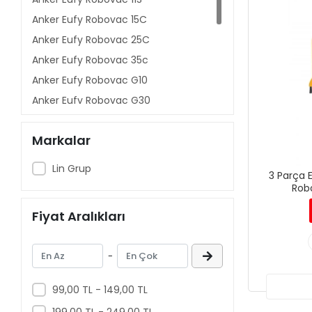
Anker Eufy Robovac 15C
Anker Eufy Robovac 25C
Anker Eufy Robovac 35c
Anker Eufy Robovac G10
Anker Eufy Robovac G30
Anker Eufy Robovac L70
Markalar
Anker Eufy Robovac R500
Anker Eufy X8
Lin Grup
3 Parça 
Anker Eufy Robovac L70
Robo
Anker Eufy 30c
Fiyat Aralıkları
Anker Eufy G10
-
99,00 TL - 149,00 TL
199,00 TL - 249,00 TL