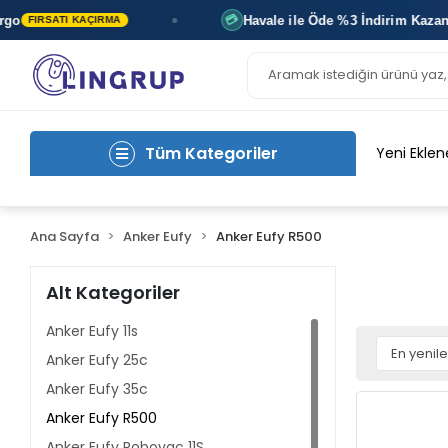
Havale ile Öde
%3 İndirim
Kazan
💳
FIRSATI KAÇIRMA
ANI
Tüm Kategoriler
Yeni Eklen
Ana Sayfa
Anker Eufy
Anker Eufy R500
Alt Kategoriler
Anker Eufy 11s
Anker Eufy 25c
Anker Eufy 35c
Anker Eufy R500
Anker Eufy Robovac 11S