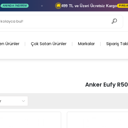
499 TL ve Üzeri
Ücretsiz Kargo
🚚
NDA İNDIRIM
FIRSATI K
en Ürünler
Çok Satan Ürünler
Markalar
Sipariş Tak
Anker Eufy R5