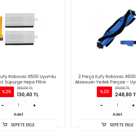
Eufy Robovac R500 Uyumlu
2 Parça Eufy Robovac R500
t Süpürge Hepa Filtre
Aksesuarı Yedek Parçası - U
Süpürge Yedek Parça
163,00 TL
311,00 TL
%20
%20
130,40 TL
248,80 T
Adet
Adet
SEPETE EKLE
SEPETE EKLE