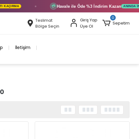
Havale ile Öde
%3 İndirim
Kazan
💳
AÇIRMA
ANINDA İNDIRI
0
Giriş Yap
Teslimat
Sepetim
Bölge Seçin
Üye Ol
ip
İletişim
00