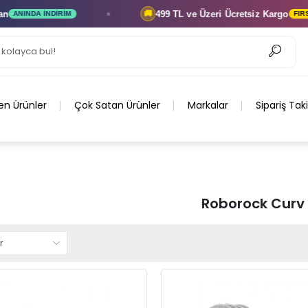
499 TL ve Üzeri
Ücretsiz Kargo
🚚
NINDA İNDIRIM
FIRSATI
en Ürünler
Çok Satan Ürünler
Markalar
Sipariş Tak
Roborock Curv