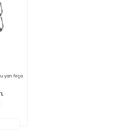
u yan fırça
TL