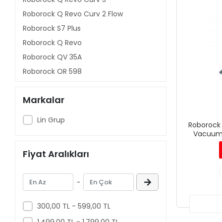
Roborock Q Revo Curv 2 Flow
Roborock S7 Plus
Roborock Q Revo
Roborock QV 35A
Roborock QR 598
Roborock QR 798
Markalar
Roborock Saros Z70
Roborock Saros Rover
Lin Grup
Roborock
Roborock Saros 20 Sonic
Vacuum 
Roborock Saros 20
Fiyat Aralıkları
Roborock Saros 10R
Roborock Saros 10
-
Roborock Q10P+
Roborock Q10V+
300,00 TL - 599,00 TL
Roborock Q10P
1.499,00 TL - 1.799,00 TL