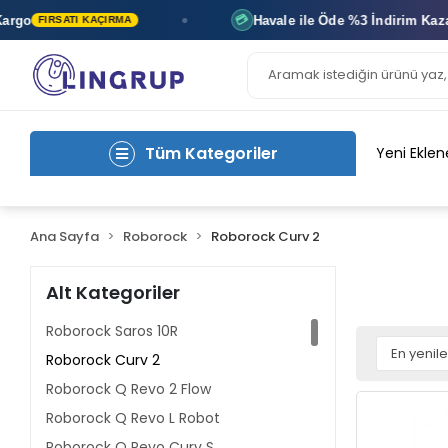
o
Havale ile Öde
%3 İndirim
Kazan
💳
FIRSATI KAÇIRMA
A
Tüm Kategoriler
Yeni Eklen
Ana Sayfa
Roborock
Roborock Curv 2
Alt Kategoriler
Roborock Saros 10R
Roborock Curv 2
Roborock Q Revo 2 Flow
Roborock Q Revo L Robot
Roborock Q Revo Curv S