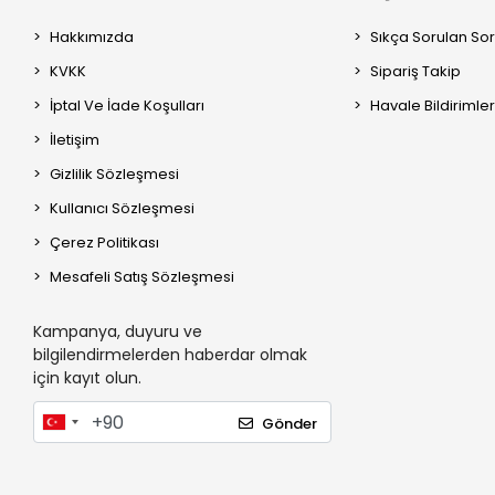
Roborock Q5 Pro
Roborock Q5 Pro+
Hakkımızda
Sıkça Sorulan Sor
Roborock Q5+
KVKK
Sipariş Takip
Roborock Q5
İptal Ve İade Koşulları
Havale Bildirimler
Roborock G10
İletişim
Roborock E20
Gizlilik Sözleşmesi
Roborock S50 / S55
Kullanıcı Sözleşmesi
Roborock Q8 Max Pro +
Çerez Politikası
Roborock Q8 Max Pro
Mesafeli Satış Sözleşmesi
Roborock Q8 Max +
Roborock Q8 Max
Kampanya, duyuru ve
bilgilendirmelerden haberdar olmak
Roborock Q8 +
için kayıt olun.
Roborock Q8
Roborock S8 Max V Ultra
Gönder
Roborock S8 Pro Ultra
Roborock S8 Pro +