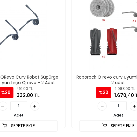
 QRevo Curv Robot Süpürge
Roborock Q revo curv uyuml
yan fırça Q revo - 2 Adet
2 adet
416,00 TL
2.088,00 TL
%20
%20
332,80 TL
1.670,40 
Adet
Adet
SEPETE EKLE
SEPETE EKLE