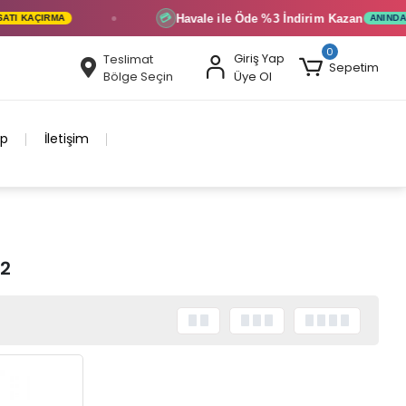
Havale ile Öde
%3 İndirim
Kazan
💳
 KAÇIRMA
ANINDA İND
0
Giriş Yap
Teslimat
Sepetim
Bölge Seçin
Üye Ol
ip
İletişim
 2