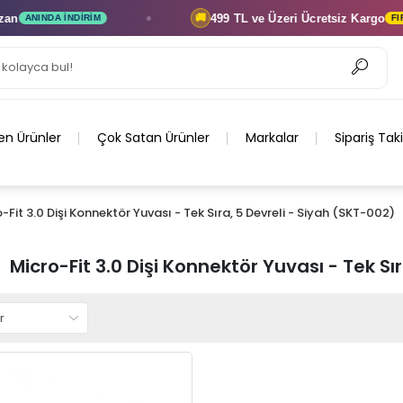
499 TL ve Üzeri
Ücretsiz Kargo
🚚
ANINDA İNDIRIM
FIRSA
en Ürünler
Çok Satan Ürünler
Markalar
Sipariş Tak
-Fit 3.0 Dişi Konnektör Yuvası - Tek Sıra, 5 Devreli - Siyah (SKT-002)
Micro-Fit 3.0 Dişi Konnektör Yuvası - Tek Sı