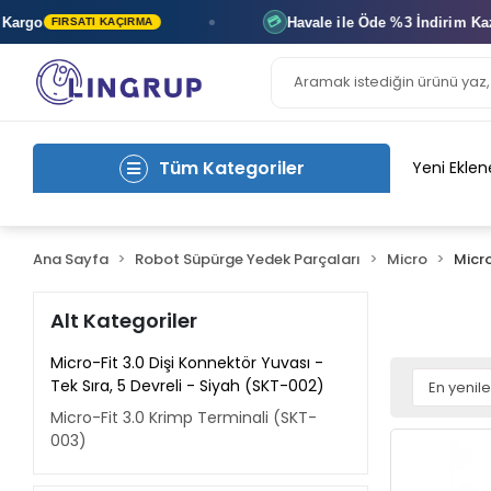
rgo
Havale ile Öde
%3 İndirim
Kazan
💳
FIRSATI KAÇIRMA
Tüm Kategoriler
Yeni Eklen
Ana Sayfa
Robot Süpürge Yedek Parçaları
Micro
Micro
Alt Kategoriler
Micro-Fit 3.0 Dişi Konnektör Yuvası -
Tek Sıra, 5 Devreli - Siyah (SKT-002)
Micro-Fit 3.0 Krimp Terminali (SKT-
003)