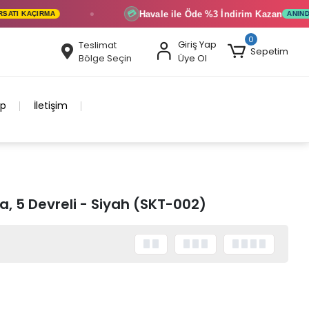
Havale ile Öde
%3 İndirim
Kazan
💳
TI KAÇIRMA
ANINDA İN
0
Giriş Yap
Teslimat
Sepetim
Bölge Seçin
Üye Ol
ip
İletişim
ra, 5 Devreli - Siyah (SKT-002)