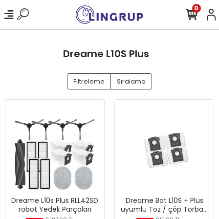
0
Dreame L10S Plus
Filtreleme
Sıralama
Dreame L10s Plus RLL42SD
Dreame Bot L10S + Plus
robot Yedek Parçaları
uyumlu Toz / çöp Torbası
4 adet