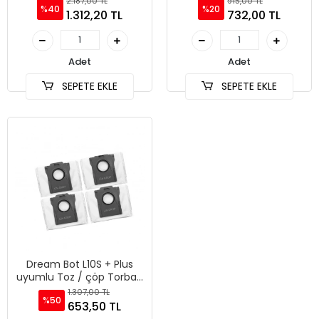
2.187,00 TL
915,00 TL
%40
%20
1.312,20 TL
732,00 TL
Adet
Adet
SEPETE EKLE
SEPETE EKLE
Dream Bot L10S + Plus
uyumlu Toz / çöp Torbası
4 adet
1.307,00 TL
%50
653,50 TL