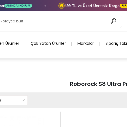
499 TL ve Üzeri
Ücretsiz Kargo
🚚
ANINDA İNDIRIM
FIRSATI
en Ürünler
Çok Satan Ürünler
Markalar
Sipariş Tak
Roborock S8 Ultra 