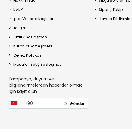
Hakkımızda
Roborock Q5 Pro
Sıkça Sorulan Sor
Roborock Q5 Pro+
KVKK
Sipariş Takip
Roborock Q5+
İptal Ve İade Koşulları
Havale Bildirimler
Roborock Q5
İletişim
Roborock G10
Gizlilik Sözleşmesi
Roborock E20
Kullanıcı Sözleşmesi
Roborock S50 / S55
Çerez Politikası
Roborock Q8 Max Pro +
Mesafeli Satış Sözleşmesi
Roborock Q8 Max Pro
Roborock Q8 Max +
Kampanya, duyuru ve
bilgilendirmelerden haberdar olmak
Roborock Q8 Max
için kayıt olun.
Roborock Q8 +
Roborock Q8
Gönder
Roborock S8 Max V Ultra
Roborock S8 Pro Ultra
Roborock S8 Pro +