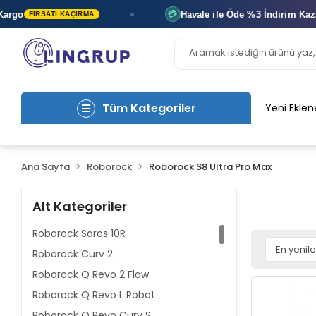
go
Havale ile Öde
%3 İndirim
Kazan
💳
FIRSATI KAÇIRMA
Tüm Kategoriler
Yeni Eklen
Ana Sayfa
Roborock
Roborock S8 Ultra Pro Max
Alt Kategoriler
Roborock Saros 10R
Roborock Curv 2
Roborock Q Revo 2 Flow
Roborock Q Revo L Robot
Roborock Q Revo Curv S