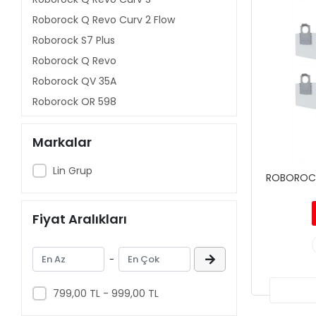
Roborock Q Revo Curv 2 Flow
Roborock S7 Plus
Roborock Q Revo
Roborock QV 35A
Roborock QR 598
Roborock QR 798
Markalar
Roborock Saros Z70
Roborock Saros Rover
Lin Grup
ROBOROCK 
Roborock Saros 20 Sonic
Roborock Saros 20
Fiyat Aralıkları
Roborock Saros 10R
Roborock Saros 10
-
Roborock Q10P+
Roborock Q10V+
799,00 TL - 999,00 TL
Roborock Q10P