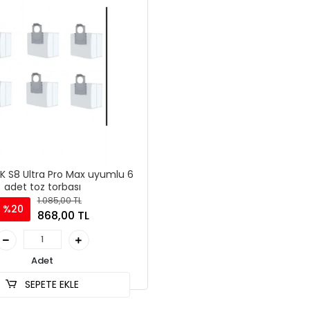
S8 Ultra Pro Max uyumlu 6
adet toz torbası
1.085,00 TL
%20
868,00 TL
Adet
SEPETE EKLE