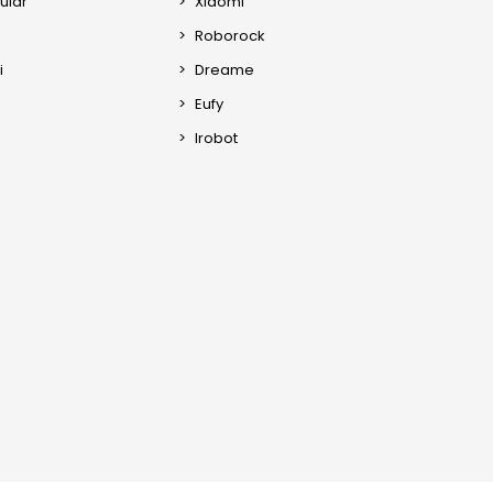
ular
Xiaomi
Roborock
i
Dreame
Eufy
Irobot