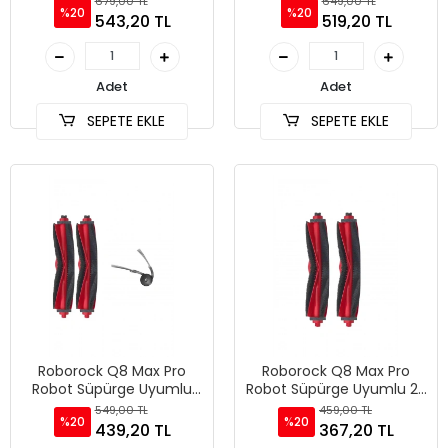
679,00 TL
649,00 TL
%20
%20
543,20 TL
519,20 TL
Adet
Adet
SEPETE EKLE
SEPETE EKLE
Roborock Q8 Max Pro
Roborock Q8 Max Pro
Robot Süpürge Uyumlu
Robot Süpürge Uyumlu 2'li
3'lü Yedek Parça Seti
Ana Fırça
549,00 TL
459,00 TL
%20
%20
439,20 TL
367,20 TL