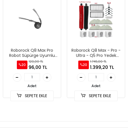
Roborock Q8 Max Pro
Roborock Q8 Max - Pro -
Robot Süpürge Uyumlu
Ultra - Q5 Pro Yedek
Yan Fırça
Parçaları
120,00 TL
1.749,00 TL
%20
%20
96,00 TL
1.399,20 TL
Adet
Adet
SEPETE EKLE
SEPETE EKLE