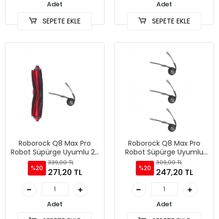
Adet
Adet
SEPETE EKLE
SEPETE EKLE
Roborock Q8 Max Pro
Roborock Q8 Max Pro
Robot Süpürge Uyumlu 2'li
Robot Süpürge Uyumlu
Yedek Parça Seti
3'lü Yan Fırça
339,00 TL
309,00 TL
%20
%20
271,20 TL
247,20 TL
Adet
Adet