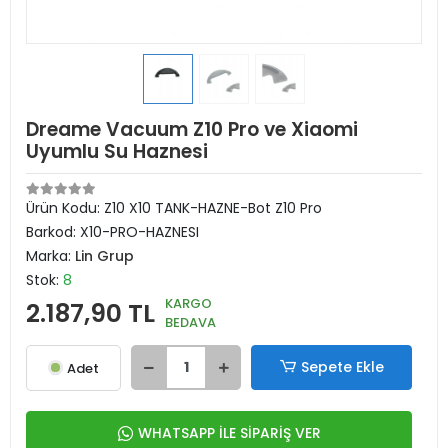
Dreame Vacuum Z10 Pro ve Xiaomi
Uyumlu Su Haznesi
Ürün Kodu:
Z10 X10 TANK-HAZNE-Bot Z10 Pro
Barkod:
X10-PRO-HAZNESI
Marka:
Lin Grup
Stok:
8
KARGO
2.187,90 TL
BEDAVA
Sepete Ekle
Adet
WHATSAPP İLE SİPARİŞ VER