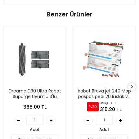
Benzer Ürünler
Dreame D30 Ultra Robot
irobot Brava jet 240 Mop
Süpürge Uyumlu 3'lü
paspas pedi 20 li ıslak ve
Yedek Parça Seti
kuru
394,00 TL
368,00 TL
%20
315,20 TL
Adet
Adet