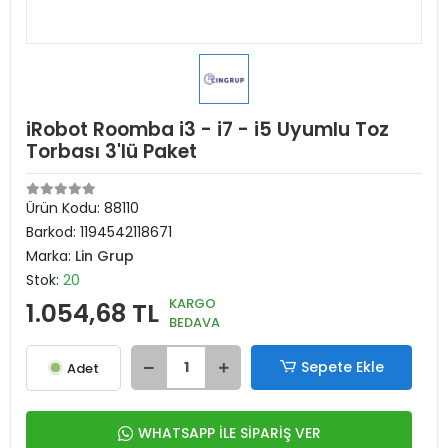
iRobot Roomba i3 - i7 - i5 Uyumlu Toz
Torbası 3'lü Paket
Ürün Kodu:
88110
Barkod:
1194542118671
Marka:
Lin Grup
Stok:
20
KARGO
1.054,68 TL
BEDAVA
Sepete Ekle
Adet
WHATSAPP İLE SİPARİŞ VER