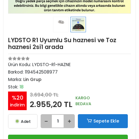
LYDSTO R1 Uyumlu Su haznesi ve Toz
haznesi 2si1 arada
Ürün Kodu:
LYDSTO-R1-HAZNE
Barkod:
1194542508977
Marka:
Lin Grup
Stok:
18
3.694,00 TL
%20
KARGO
2.955,20 TL
BEDAVA
indirim
Sepete Ekle
Adet