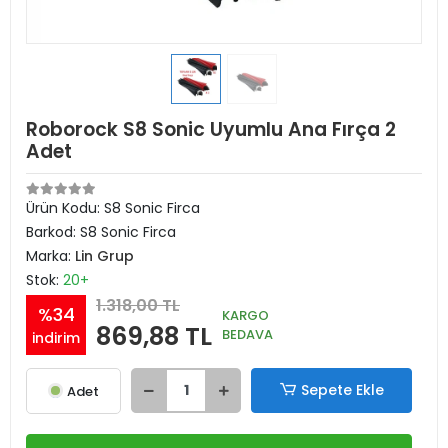
Roborock S8 Sonic Uyumlu Ana Fırça 2
Adet
Ürün Kodu:
S8 Sonic Firca
Barkod:
S8 Sonic Firca
Marka:
Lin Grup
Stok:
20+
1.318,00 TL
%34
KARGO
869,88 TL
BEDAVA
indirim
Sepete Ekle
Adet