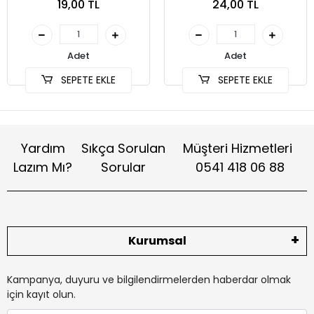
19,00 TL
24,00 TL
(SKT-002)
Adet
Adet
SEPETE EKLE
SEPETE EKLE
Yardım
Sıkça Sorulan
Müşteri Hizmetleri
Lazım Mı?
Sorular
0541 418 06 88
Kurumsal
Kampanya, duyuru ve bilgilendirmelerden haberdar olmak
için kayıt olun.