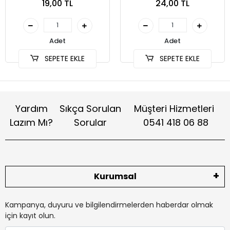
19,00 TL
24,00 TL
(SKT-002)
Adet
Adet
SEPETE EKLE
SEPETE EKLE
Yardım
Sıkça Sorulan
Müşteri Hizmetleri
Lazım Mı?
Sorular
0541 418 06 88
Kurumsal
Kampanya, duyuru ve bilgilendirmelerden haberdar olmak
için kayıt olun.