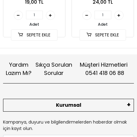
19,00 TL
24,00 TL
(SKT-002)
Adet
Adet
SEPETE EKLE
SEPETE EKLE
Yardım
Sıkça Sorulan
Müşteri Hizmetleri
Lazım Mı?
Sorular
0541 418 06 88
Kurumsal
Kampanya, duyuru ve bilgilendirmelerden haberdar olmak
için kayıt olun.