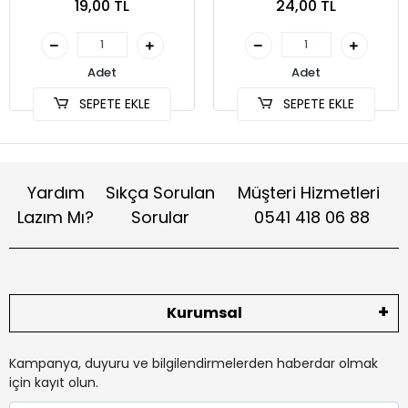
19,00 TL
24,00 TL
(SKT-002)
Adet
Adet
SEPETE EKLE
SEPETE EKLE
Yardım
Sıkça Sorulan
Müşteri Hizmetleri
Lazım Mı?
Sorular
0541 418 06 88
Kurumsal
Kampanya, duyuru ve bilgilendirmelerden haberdar olmak
için kayıt olun.