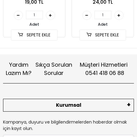
19,00 TL
24,00 TL
(SKT-002)
Adet
Adet
SEPETE EKLE
SEPETE EKLE
Yardım
Sıkça Sorulan
Müşteri Hizmetleri
Lazım Mı?
Sorular
0541 418 06 88
Kurumsal
Kampanya, duyuru ve bilgilendirmelerden haberdar olmak
için kayıt olun.