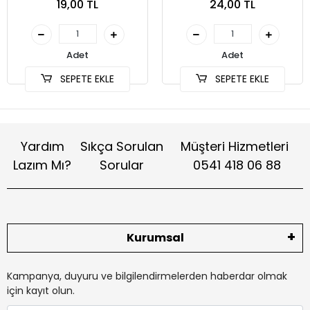
19,00 TL
24,00 TL
(SKT-002)
Adet
Adet
SEPETE EKLE
SEPETE EKLE
Yardım
Sıkça Sorulan
Müşteri Hizmetleri
Lazım Mı?
Sorular
0541 418 06 88
Kurumsal
Kampanya, duyuru ve bilgilendirmelerden haberdar olmak
için kayıt olun.