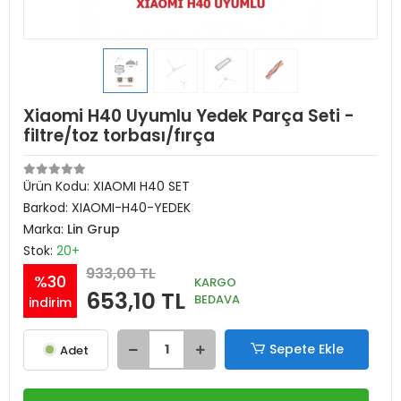
Xiaomi H40 Uyumlu Yedek Parça Seti -
filtre/toz torbası/fırça
Ürün Kodu:
XIAOMI H40 SET
Barkod:
XIAOMI-H40-YEDEK
Marka:
Lin Grup
Stok:
20+
933,00 TL
%30
KARGO
653,10 TL
BEDAVA
indirim
Sepete Ekle
Adet