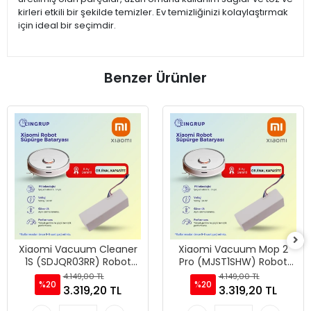
kirleri etkili bir şekilde temizler. Ev temizliğinizi kolaylaştırmak
için ideal bir seçimdir.
Benzer Ürünler
Xiaomi Vacuum Cleaner
Xiaomi Vacuum Mop 2
1S (SDJQR03RR) Robot
Pro (MJST1SHW) Robot
Süpürge Uyumlu Batarya
Süpürge Uyumlu Batarya
4.149,00 TL
4.149,00 TL
%20
%20
7000 mAh -
7000 mAh -
3.319,20 TL
3.319,20 TL