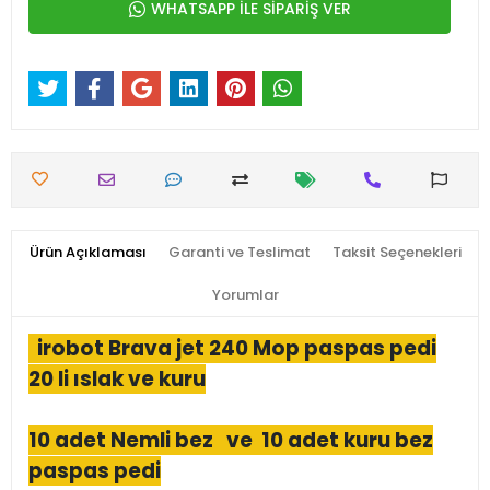
WHATSAPP İLE SİPARİŞ VER
Ürün Açıklaması
Garanti ve Teslimat
Taksit Seçenekleri
Yorumlar
irobot Brava jet 240 Mop paspas pedi
20 li ıslak ve kuru
10 adet Nemli bez ve 10 adet kuru bez
paspas pedi