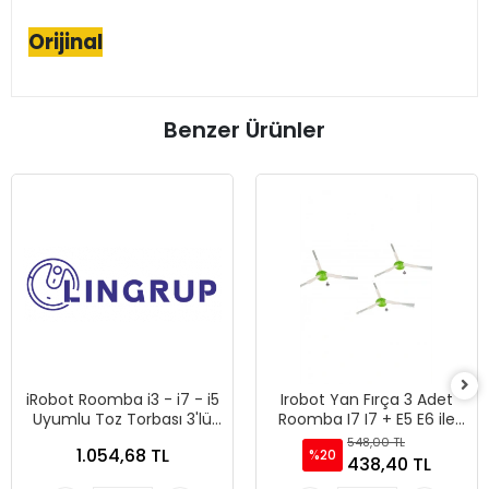
Orijinal
Benzer Ürünler
iRobot Roomba i3 - i7 - i5
Irobot Yan Fırça 3 Adet
Uyumlu Toz Torbası 3'lü
Roomba I7 I7 + E5 E6 ile
Paket
uyumlu
548,00 TL
1.054,68 TL
%20
438,40 TL