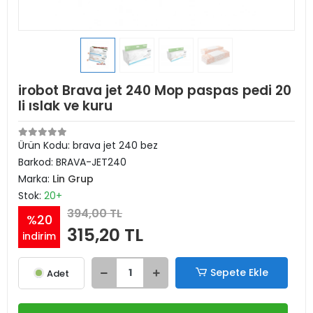
irobot Brava jet 240 Mop paspas pedi 20
li ıslak ve kuru
Ürün Kodu:
brava jet 240 bez
Barkod:
BRAVA-JET240
Marka:
Lin Grup
Stok:
20+
394,00 TL
%20
315,20 TL
indirim
Sepete Ekle
Adet