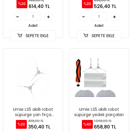
768,00 TL
658,00 TL
%20
%20
614,40 TL
526,40 TL
Adet
Adet
SEPETE EKLE
SEPETE EKLE
Umie LS5 akıllı robot
Umie LS5 akıllı robot
süpürge yan fırça
süpürge yedek parçaları
süpürme fırçası
438,00 TL
1.098,00 TL
%20
%40
350,40 TL
658,80 TL