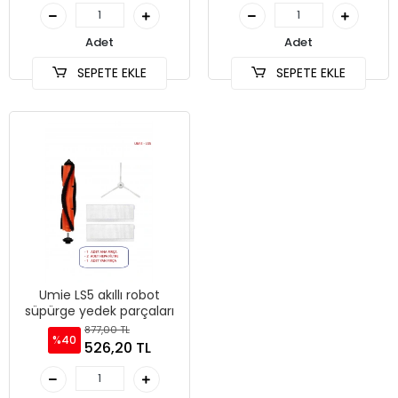
Adet
Adet
SEPETE EKLE
SEPETE EKLE
Umie LS5 akıllı robot
süpürge yedek parçaları
877,00 TL
%40
526,20 TL