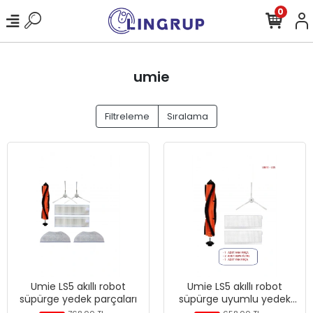
0
umie
Filtreleme
Sıralama
Umie LS5 akıllı robot
Umie LS5 akıllı robot
süpürge yedek parçaları
süpürge uyumlu yedek
fırça filtre seti